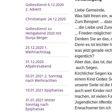
Gottesdienst 6.12.2020
2. Advent
Liebe Gemeinde,
Was fällt Ihnen ein, 
Christvesper 24.12.2020
Zum Beispiel: ... das
... die Liebe und Zu
Gottesdienst zu
Heiligabend 2020 mit
... Frieden möglichst
Dunja Berger
Denken Sie an das, d
Denn es ist leichter
25.12.2020 1.
was jetzt gerade nich
Weihnachtstag
eigentlich?
31.12.2020
Aber das, das ist, da
Altjahresabend
auch Segen.
Kirchlicher Segen ka
03.01.2021 2. Sonntag
einem Kind Gottes Se
nach Weihnachten
unserer Seite ist di
10.01.2021 Epiphanias
auch weil Kinder nic
machen, ist vielen F
31.01.2021 letzter
Jugendlicher öffentl
Sonntag nach
Erwachsener bin ich 
Epiphanias