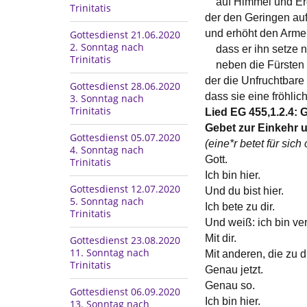
auf Himmel und Er
Trinitatis
der den Geringen auf
und erhöht den Arm
Gottesdienst 21.06.2020
2. Sonntag nach
dass er ihn setze n
Trinitatis
neben die Fürsten 
der die Unfruchtbare
Gottesdienst 28.06.2020
dass sie eine fröhlic
3. Sonntag nach
Trinitatis
Lied EG 455,1.2.4:
Gebet zur Einkehr 
Gottesdienst 05.07.2020
(eine*r betet für sic
4. Sonntag nach
Gott.
Trinitatis
Ich bin hier.
Gottesdienst 12.07.2020
Und du bist hier.
5. Sonntag nach
Ich bete zu dir.
Trinitatis
Und weiß: ich bin ve
Mit dir.
Gottesdienst 23.08.2020
11. Sonntag nach
Mit anderen, die zu d
Trinitatis
Genau jetzt.
Genau so.
Gottesdienst 06.09.2020
Ich bin hier.
13. Sonntag nach