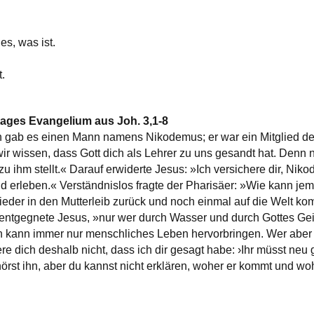
es, was ist.
.
tages Evangelium aus Joh. 3,1-8
n gab es einen Mann namens Nikodemus; er war ein Mitglied de
wir wissen, dass Gott dich als Lehrer zu uns gesandt hat. Denn 
zu ihm stellt.« Darauf erwiderte Jesus: »Ich versichere dir, Ni
d erleben.« Verständnislos fragte der Pharisäer: »Wie kann je
ieder in den Mutterleib zurück und noch einmal auf die Welt k
, entgegnete Jesus, »nur wer durch Wasser und durch Gottes Gei
kann immer nur menschliches Leben hervorbringen. Wer aber 
 dich deshalb nicht, dass ich dir gesagt habe: ›Ihr müsst neu 
hörst ihn, aber du kannst nicht erklären, woher er kommt und woh