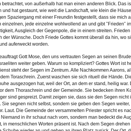
 betrachtet, von außerhalb hat man einen anderen Blick. Das is
 und hat gestaunt, wie weit die Landschaft, wie klein die Häu
en Spaziergang mit einer Freundin festgestellt, dass sie mich a
inzelnen, jede einzelne wohlwollend an und gibt "Frieden" im
igkeit, Ausgleich der Gegenpole, die in einem streiten. Frieden
ch der Wünsche. Doch Friede Gottes kommt überall da hin, wo si
und auferweckt worden.
eauftragt Gott Mose, den uns vertrauten Segen an seinen Brud
Israeliten weiter geben. Warum so kompliziert? Gottes Wort ist he
ienst steht der Segen im Zentrum. Alle Nachkommen Aarons, al
 dem Toraschrein. Zuerst waschen sie sich rituell die Hände.
he ausgezogen hat, weil der Ort, an dem er stand, heilig war. 
 vor dem Thoraschrein und der Gemeinde. Sie bedecken ihren K
ger sind gespreizt. Damit zeigen sie, dass sie den Segen nicht
Sie segnen nicht selbst, sondern sie geben den Segen weiter, 
or. Laut. Die Gemeinde der versammelten Priester spricht es nac
Niemand in ihr schaut nach vorn, sondern man bedeckt die Aug
et, in menschlichen Worten präsent ist. Nach dem Segen drehe
e Schuhe wieder an und gehen an ihren Platz zurück. Der Ort, 