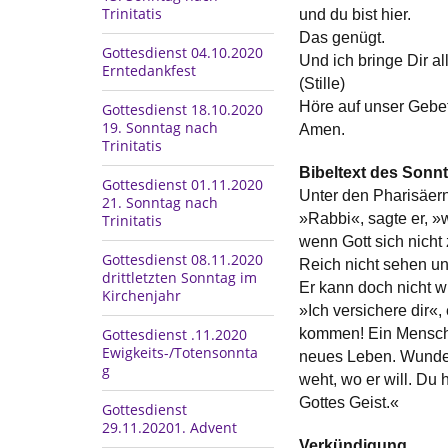
Trinitatis
und du bist hier.
Das genügt.
Gottesdienst 04.10.2020
Und ich bringe Dir all
Erntedankfest
(Stille)
Höre auf unser Gebet
Gottesdienst 18.10.2020
19. Sonntag nach
Amen.
Trinitatis
Bibeltext des Sonn
Gottesdienst 01.11.2020
Unter den Pharisäer
21. Sonntag nach
»Rabbi«, sagte er, »
Trinitatis
wenn Gott sich nicht 
Gottesdienst 08.11.2020
Reich nicht sehen un
drittletzten Sonntag im
Er kann doch nicht w
Kirchenjahr
»Ich versichere dir«
kommen! Ein Mensch 
Gottesdienst .11.2020
Ewigkeits-/Totensonnta
neues Leben. Wundere
g
weht, wo er will. Du 
Gottes Geist.«
Gottesdienst
29.11.20201. Advent
Verkündigung