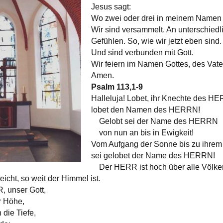
Jesus sagt:
Wo zwei oder drei in meinem Namen ve
Wir sind versammelt. An unterschiedl
Gefühlen. So, wie wir jetzt eben sind
Und sind verbunden mit Gott.
Wir feiern im Namen Gottes, des Vat
Amen.
Psalm 113,1-9
Halleluja! Lobet, ihr Knechte des H
lobet den Namen des HERRN!
Gelobt sei der Name des HERRN
von nun an bis in Ewigkeit!
Vom Aufgang der Sonne bis zu ihre
sei gelobet der Name des HERRN!
Der HERR ist hoch über alle Völker
icht, so weit der Himmel ist.
, unser Gott,
r Höhe,
die Tiefe,