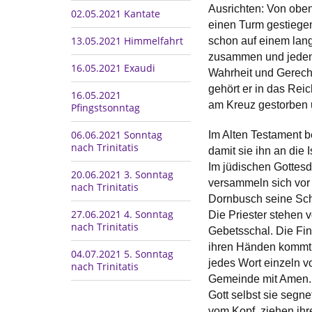
Ausrichten: Von oben
02.05.2021 Kantate
einen Turm gestiegen
13.05.2021 Himmelfahrt
schon auf einem lang
zusammen und jeden e
16.05.2021 Exaudi
Wahrheit und Gerecht
gehört er in das Rei
16.05.2021
am Kreuz gestorben 
Pfingstsonntag
06.06.2021 Sonntag
Im Alten Testament b
nach Trinitatis
damit sie ihn an die 
Im jüdischen Gottesd
20.06.2021 3. Sonntag
versammeln sich vor
nach Trinitatis
Dornbusch seine Schu
27.06.2021 4. Sonntag
Die Priester stehen
nach Trinitatis
Gebetsschal. Die Fin
ihren Händen kommt. 
04.07.2021 5. Sonntag
jedes Wort einzeln v
nach Trinitatis
Gemeinde mit Amen. 
Gott selbst sie segn
vom Kopf, ziehen ihr