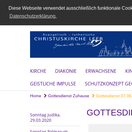
Diese Webseite verwendet ausschließlich funktionale Cooki
Datenschutzerklärung.
KIRCHE
DIAKONIE
ERWACHSENE
KI
GEISTLICHE IMPULSE
SCHUTZKONZEPT GEG
Home
Gottesdienst Zuhause
Gottesdienst 07.06.
GOTTESDIE
Sonntag Judika,
29.03.2020
Sonntag Palmarum,