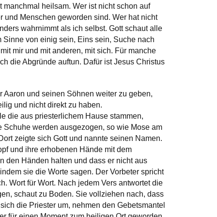
t manchmal heilsam. Wer ist nicht schon auf
ser und Menschen geworden sind. Wer hat nicht
nders wahrnimmt als ich selbst. Gott schaut alle
 Sinne von einig sein, Eins sein, Suche nach
 mit mir und mit anderen, mit sich. Für manche
ch die Abgründe auftun. Dafür ist Jesus Christus
er Aaron und seinen Söhnen weiter zu geben,
ilig und nicht direkt zu haben.
le die aus priesterlichem Hause stammen,
 Die Schuhe werden ausgezogen, so wie Mose am
Dort zeigte sich Gott und nannte seinen Namen.
opf und ihre erhobenen Hände mit dem
 in den Händen halten und dass er nicht aus
indem sie die Worte sagen. Der Vorbeter spricht
h. Wort für Wort. Nach jedem Vers antwortet die
en, schaut zu Boden. Sie vollziehen nach, dass
n sich die Priester um, nehmen den Gebetsmantel
der für einen Moment zum heiligen Ort geworden