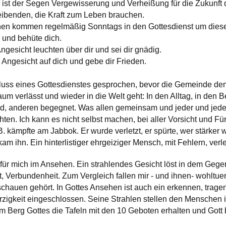
 ist der Segen Vergewisserung und Verheißung für die Zukunft
leibenden, die Kraft zum Leben brauchen.
n kommen regelmäßig Sonntags in den Gottesdienst um diese
 und behüte dich.
ngesicht leuchten über dir und sei dir gnädig.
 Angesicht auf dich und gebe dir Frieden.
uss eines Gottesdienstes gesprochen, bevor die Gemeinde den
m verlässt und wieder in die Welt geht: In den Alltag, in den Be
wird, anderen begegnet. Was allen gemeinsam und jeder und jedem
hten. Ich kann es nicht selbst machen, bei aller Vorsicht und Fü
. kämpfte am Jabbok. Er wurde verletzt, er spürte, wer stärke
m ihn. Ein hinterlistiger ehrgeiziger Mensch, mit Fehlern, verl
 für mich im Ansehen. Ein strahlendes Gesicht löst in dem Gege
it, Verbundenheit. Zum Vergleich fallen mir - und ihnen- wohlt
nschauen gehört. In Gottes Ansehen ist auch ein erkennen, trage
igkeit eingeschlossen. Seine Strahlen stellen den Menschen i
em Berg Gottes die Tafeln mit den 10 Geboten erhalten und Gott 