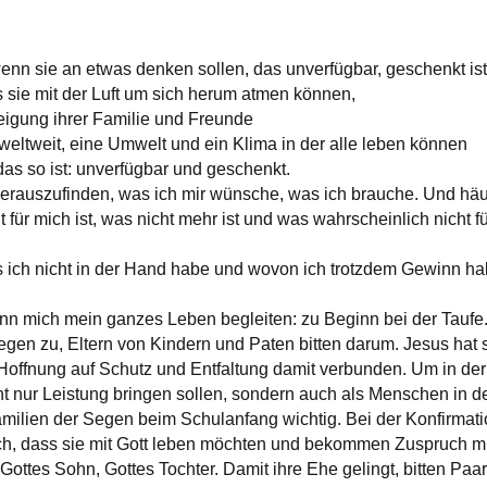
wenn sie an etwas denken sollen, das unverfügbar, geschenkt ist
s sie mit der Luft um sich herum atmen können,
neigung ihrer Familie und Freunde
 weltweit, eine Umwelt und ein Klima in der alle leben können
as so ist: unverfügbar und geschenkt.
 herauszufinden, was ich mir wünsche, was ich brauche. Und häuf
t für mich ist, was nicht mehr ist und was wahrscheinlich nicht 
s ich nicht in der Hand habe und wovon ich trotzdem Gewinn habe,
nn mich mein ganzes Leben begleiten: zu Beginn bei der Taufe. 
gen zu, Eltern von Kindern und Paten bitten darum. Jesus hat s
e Hoffnung auf Schutz und Entfaltung damit verbunden. Um in d
ht nur Leistung bringen sollen, sondern auch als Menschen in d
amilien der Segen beim Schulanfang wichtig. Bei der Konfirmat
ich, dass sie mit Gott leben möchten und bekommen Zuspruch m
Gottes Sohn, Gottes Tochter. Damit ihre Ehe gelingt, bitten 