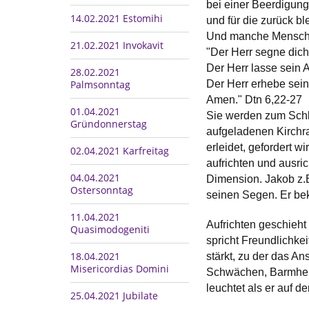
bei einer Beerdigung
14.02.2021 Estomihi
und für die zurück b
Und manche Mensche
21.02.2021 Invokavit
"Der Herr segne dich
Der Herr lasse sein A
28.02.2021
Der Herr erhebe sein
Palmsonntag
Amen." Dtn 6,22-27
01.04.2021
Sie werden zum Schl
Gründonnerstag
aufgeladenen Kirchrau
erleidet, gefordert 
02.04.2021 Karfreitag
aufrichten und ausric
04.04.2021
Dimension. Jakob z.B
Ostersonntag
seinen Segen. Er beka
11.04.2021
Aufrichten geschieht
Quasimodogeniti
spricht Freundlichke
18.04.2021
stärkt, zu der das A
Misericordias Domini
Schwächen, Barmherz
leuchtet als er auf d
25.04.2021 Jubilate